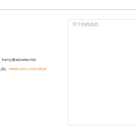
herry@atowtw.net
www.cens.com/atow