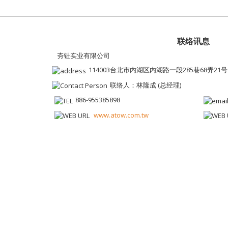
联络讯息
夯钍实业有限公司
114003台北市内湖区内湖路一段285巷68弄21号
联络人：林隆成 (总经理)
886-955385898
www.atow.com.tw