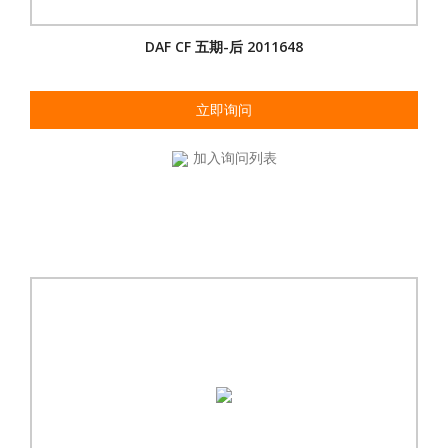
DAF CF 五期-后 2011648
立即询问
加入询问列表