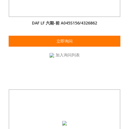
DAF LF 六期-前 A045S156/4326862
立即询问
加入询问列表