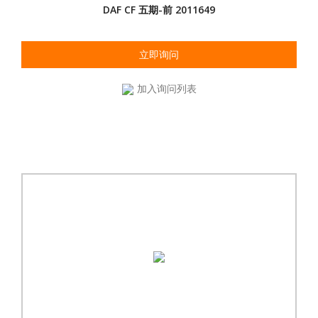
DAF CF 五期-前 2011649
立即询问
加入询问列表