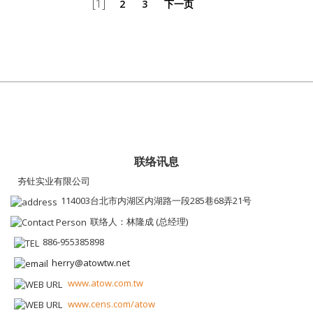
[1]
2
3
下一页
联络讯息
夯钍实业有限公司
114003台北市内湖区内湖路一段285巷68弄21号
联络人：林隆成 (总经理)
886-955385898
herry@atowtw.net
www.atow.com.tw
www.cens.com/atow