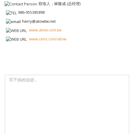
联络人：林隆成 (总经理)
886-955385898
herry@atowtw.net
www.atow.com.tw
www.cens.com/atow