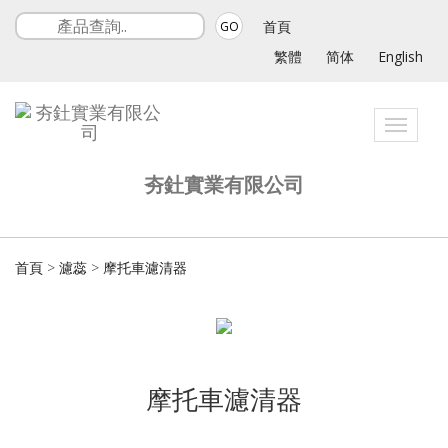
首頁
GO
繁體
简体
English
Toggle
navigat
夯釷實業有限公司
首頁
>
濾蕊
>
摩托車濾清器
摩托車濾清器